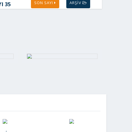
SON SAYI
ARŞİV
I 35