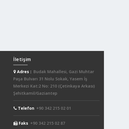
İletişim
Adres :
Budak Mahallesi, Gazi Muhtar
Paşa Bulvarı 31 Nolu Sokak, Yasem İş
Merkezi Kat:2 No: 210 (Çetinkaya Arkası)
Şehitkamil/Gaziantep
Telefon
+90 342 215 02 01
Faks
+90 342 215 02 87