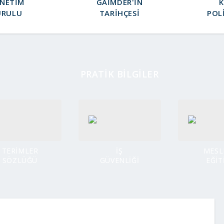
NETIM
GAIMDER'IN
K
URULU
TARIHÇESI
POL
PRATİK BİLGİLER
TERİMLER
İŞ
MESL
SÖZLÜĞÜ
GÜVENLİĞİ
EĞİT