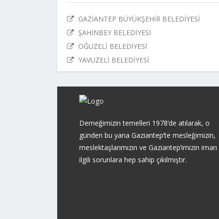
GAZİANTEP BÜYÜKŞEHİR BELEDİYESİ
ŞAHİNBEY BELEDİYESİ
OĞUZELİ BELEDİYESİ
YAVUZELİ BELEDİYESİ
Derneğimizin temelleri 1978’de atılarak, o
günden bu yana Gaziantep’te mesleğimizin,
meslektaşlarımızın ve Gaziantep’imizin imarı 
ilgili sorunlara hep sahip çıkılmıştır.