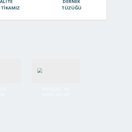
ALITE
DERNEK
ITIKAMIZ
TÜZÜĞÜ
EKİ
MEVZUAT VE
İM
GENELGELER