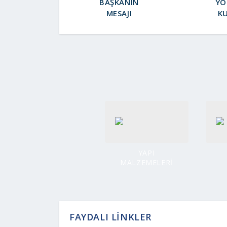
BAŞKANIN
YÖ
MESAJI
K
YAPI
MALZEMELERİ
FAYDALI LİNKLER