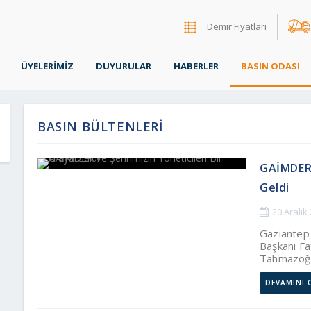
Demir Fiyatları
ÜYELERİMİZ
DUYURULAR
HABERLER
BASIN ODASI
BASIN BÜLTENLERİ
GAİMDER 
Geldi
20 Aralık
Gaziantep 
Başkanı F
Tahmazoğlu
Fadıloğlu 
Yaşadığı Z
DEVAMINI 
İnşaat Müt
Yönetim Ku