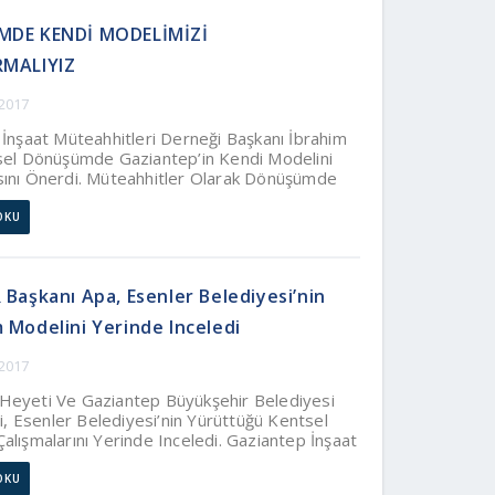
DE KENDİ MODELİMİZİ
MALIYIZ
 2017
İnşaat Müteahhitleri Derneği Başkanı İbrahim
sel Dönüşümde Gaziantep’in Kendi Modelini
ını Önerdi. Müteahhitler Olarak Dönüşümde
lmak Istediklerini Belirten Apa, Yerel
le Işbirliği Içerisinde, Gaziantep’in Büyüyüp
OKU
e Her Türlü Katkıyı Sunmaya Hazır
n Mesajını Verdi.
Başkanı Apa, Esenler Belediyesi’nin
Modelini Yerinde Inceledi
 2017
eyeti Ve Gaziantep Büyükşehir Belediyesi
ri, Esenler Belediyesi’nin Yürüttüğü Kentsel
lışmalarını Yerinde Inceledi. Gaziantep İnşaat
eri Derneği Başkanı İbrahim Apa, Gaziantep’te
er Tarafından Kentsel Dönüşüme Ciddi Emekler
OKU