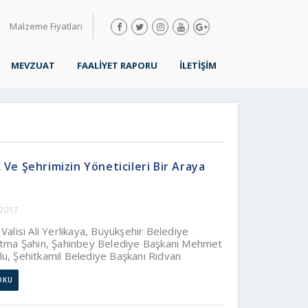
Malzeme Fiyatları
MEVZUAT
FAALİYET RAPORU
İLETİŞİM
Ve Şehrimizin Yöneticileri Bir Araya
 2017
Valisi Ali Yerlikaya, Büyükşehir Belediye
atma Şahin, Şahinbey Belediye Başkanı Mehmet
, Şehitkamil Belediye Başkanı Rıdvan
Gaziantep’in Konut Ihtiyacı Ve Yapı Sektörünün
orlukları Değerlendirmek Üzere Gaziantep
OKU
eahhitleri Derneği Başkanı İbrahim Apa Ve
rulu Üyeleri Ile Bir Araya Geldi